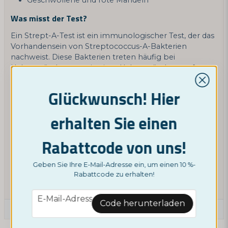
Geschwollene und rote Mandeln
Was misst der Test?
Ein Strept-A-Test ist ein immunologischer Test, der das
Vorhandensein von Streptococcus-A-Bakterien
nachweist. Diese Bakterien treten häufig bei
Halsentzündungen wie einer Halsentzündung auf.
Wann sollte ich mit einem Streptokokken-Test auf eine
Glückwunsch! Hier
Halsentzündung testen?
Mit einem Heimtest auf Halsentzündung können Sie
erhalten Sie einen
ganz einfach herausfinden, ob Sie Streptokokken-A-
Bakterien in Ihrem Körper haben. Wenn Sie
Rabattcode von uns!
Symptome wie Halsschmerzen, Schmerzen und
Schluckbeschwerden, Gliederschmerzen,
Kopfschmerzen, Übelkeit oder andere Halsprobleme
Geben Sie Ihre E-Mail-Adresse ein, um einen 10 %-
Rabattcode zu erhalten!
haben, sollten Sie sich auf eine Halsentzündung testen
lassen.
email
E-Mail-Adresse
Code herunterladen
Eine Produktfrage stellen