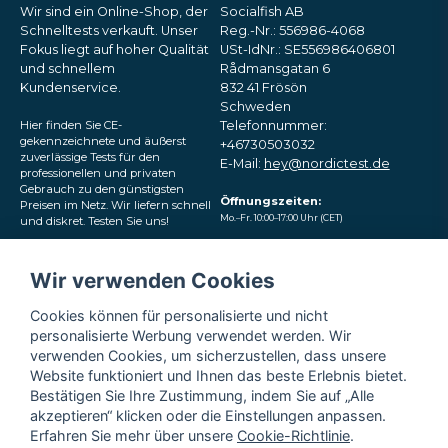
Wir sind ein Online-Shop, der
Socialfish AB
Schnelltests verkauft. Unser
Reg.-Nr.: 556986-4068
Fokus liegt auf hoher Qualität
USt-IdNr.: SE556986406801
und schnellem
Rådmansgatan 6
Kundenservice.
832 41 Frösön
Schweden
Hier finden Sie CE-
Telefonnummer:
gekennzeichnete und äußerst
+46730503032
zuverlässige Tests für den
E-Mail:
hey@nordictest.de
professionellen und privaten
Gebrauch zu den günstigsten
Öffnungszeiten:
Preisen im Netz. Wir liefern schnell
Mo.–Fr. 10:00–17:00 Uhr (CET)
und diskret. Testen Sie uns!
Folgen Sie uns in den
Wir verwenden Cookies
sozialen Medien
Cookies können für personalisierte und nicht
personalisierte Werbung verwendet werden. Wir
verwenden Cookies, um sicherzustellen, dass unsere
Website funktioniert und Ihnen das beste Erlebnis bietet.
Bestätigen Sie Ihre Zustimmung, indem Sie auf „Alle
akzeptieren“ klicken oder die Einstellungen anpassen.
Erfahren Sie mehr über unsere
Cookie-Richtlinie
.