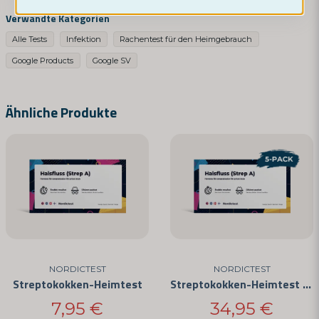
question
Fragen Sie uns etwas über dieses Produkt ...
Verwandte Kategorien
Alle Tests
Infektion
Rachentest für den Heimgebrauch
Google Products
Google SV
name
Name
Ähnliche Produkte
email
E-Mail-Adresse
Ja, Sie können meine Frage veröffentlichen
NORDICTEST
NORDICTEST
Streptokokken-Heimtest
Streptokokken-Heimtest (5er-Pack)
7,95 €
34,95 €