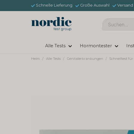
Schnelle Lieferung
Große Auswahl
Versand 
Alle Tests
Hormontester
Ins
Heim
Alle Tests
Genitalerkrankungen
Schnelltest für