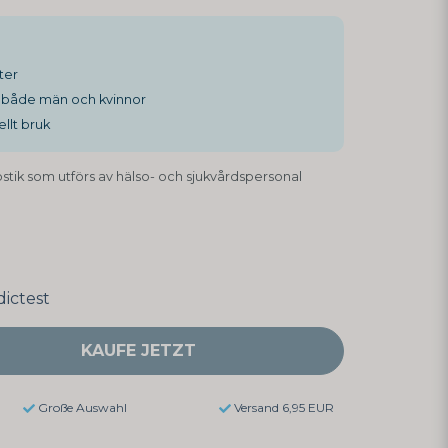
ter
v både män och kvinnor
llt bruk
ostik som utförs av hälso- och sjukvårdspersonal
ictest
KAUFE JETZT
Große Auswahl
Versand 6,95 EUR