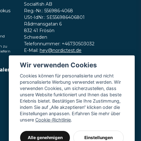
Socialfish AB
Frage senden
Fokus
Reg.-Nr.: 556986-4068
USt-IdNr.: SE556986406801
Rådmansgatan 6
832 41 Frösön
und
Schweden
Telefonnummer: +46730503032
h zu
E-Mail:
hey@nordictest.de
liefern
Öffnungszeiten:
Wir verwenden Cookies
ialen
Mo.–Fr. 10:00–17:00 Uhr (CET)
Cookies können für personalisierte und nicht
personalisierte Werbung verwendet werden. Wir
verwenden Cookies, um sicherzustellen, dass
unsere Website funktioniert und Ihnen das beste
Erlebnis bietet. Bestätigen Sie Ihre Zustimmung,
indem Sie auf „Alle akzeptieren“ klicken oder die
Einstellungen anpassen. Erfahren Sie mehr über
unsere
Cookie-Richtlinie
.
Alle genehmigen
Einstellungen