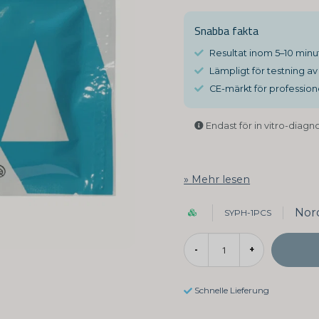
Snabba fakta
Resultat inom 5–10 minu
Lämpligt för testning a
CE-märkt för professione
Endast för in vitro-diagn
Mehr lesen
Nord
SYPH-1PCS
-
+
Schnelle Lieferung