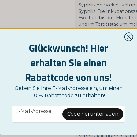
Syphilis entwickelt sich in
Syphilis. Die Inkubationsz
Wochen bis drei Monate,
und im Tertiärstadium meh
die Infektion durch sexue
In späteren Stadien wird 
Glückwunsch! Hier
was dazu führt, dass der F
von Nordictest liefert sch
Treponema pallidum, der 
erhalten Sie einen
Infektion produziert wird.
Minuten.
Rabattcode von uns!
Heimtest mit Antworten i
Geben Sie Ihre E-Mail-Adresse ein, um einen
Sobald Sie Ihren Test g
10 %-Rabattcode zu erhalten!
müssen Sie nur noch 10 M
Tests sind von hoher Quali
email
Das bedeutet, dass es gena
E-Mail-Adresse
Code herunterladen
einem Arzt erhalten würde
Wenn Sie Syphilis haben
Syphilis fällt unter das I