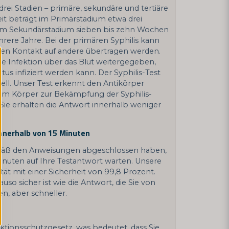
 drei Stadien – primäre, sekundäre und tertiäre
eit beträgt im Primärstadium etwa drei
 im Sekundärstadium sieben bis zehn Wochen
rere Jahre. Bei der primären Syphilis kann
llen Kontakt auf andere übertragen werden.
die Infektion über das Blut weitergegeben,
ötus infiziert werden kann. Der Syphilis-Test
nell. Unser Test erkennt den Antikörper
im Körper zur Bekämpfung der Syphilis-
 Sie erhalten die Antwort innerhalb weniger
nnerhalb von 15 Minuten
emäß den Anweisungen abgeschlossen haben,
inuten auf Ihre Testantwort warten. Unsere
tät mit einer Sicherheit von 99,8 Prozent.
uso sicher ist wie die Antwort, die Sie von
n, aber schneller.
nfektionsschutzgesetz, was bedeutet, dass Sie