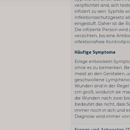
verpflichtet sind, sich te
infiziert zu sein. Syphil
Infektionsschutzgesetz al
eingestuft. Daher ist die 
Die infizierte Person wir
verzichten, bis eine Antib
infektionsfreie Kontrollp
Häufige Symptome
Einige entwickeln Sympto
ohne es zu bemerken. Bei
meist an den Genitalien,
geschwollene Lymphknoten
Wunden sind in der Regel
cm groß, wodurch sie ma
die Wunden nach zwei bis
bedeutet das nicht, dass Si
immer noch in sich und es 
Diagnose wird immer von 
Fragen und Antworten (1