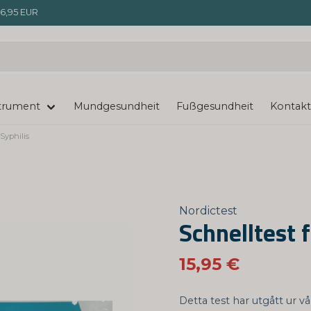
6,95 EUR
trument
Mundgesundheit
Fußgesundheit
Kontakt
 Syphilis
Nordictest
Schnelltest f
15,95 €
Detta test har utgått ur v