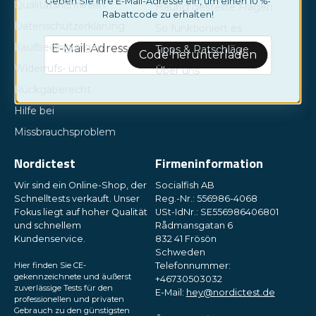
Geben Sie Ihre E-Mail-Adresse ein, um einen 10 %-
Qualitätsrichtlinien
Häufig gestellte Fragen
Rabattcode zu erhalten!
Datenschutzerklärung
So funktioniert es
email
Kaufbedingungen
E-Mail-Adresse
Tipps & Ratschläge
Code herunterladen
Widerrufs- und
Über uns
Rückgaberecht
Hilfe bei
Missbrauchsproblem
Nordictest
Firmeninformation
Wir sind ein Online-Shop, der
Socialfish AB
Schnelltests verkauft. Unser
Reg.-Nr.: 556986-4068
Fokus liegt auf hoher Qualität
USt-IdNr.: SE556986406801
und schnellem
Rådmansgatan 6
Kundenservice.
832 41 Frösön
Schweden
Hier finden Sie CE-
Telefonnummer:
gekennzeichnete und äußerst
+46730503032
zuverlässige Tests für den
E-Mail:
hey@nordictest.de
professionellen und privaten
Gebrauch zu den günstigsten