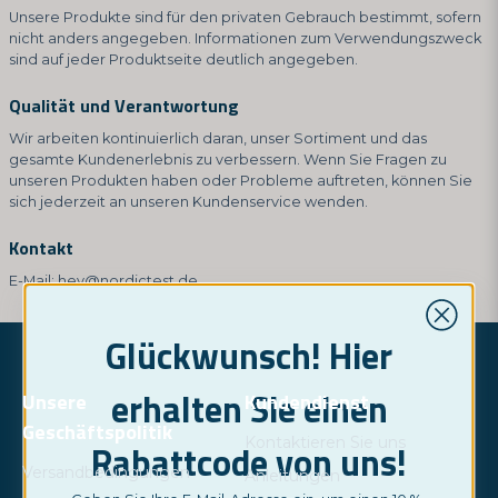
Unsere Produkte sind für den privaten Gebrauch bestimmt, sofern
nicht anders angegeben. Informationen zum Verwendungszweck
sind auf jeder Produktseite deutlich angegeben.
Qualität und Verantwortung
Wir arbeiten kontinuierlich daran, unser Sortiment und das
gesamte Kundenerlebnis zu verbessern. Wenn Sie Fragen zu
unseren Produkten haben oder Probleme auftreten, können Sie
sich jederzeit an unseren Kundenservice wenden.
Kontakt
E-Mail:
hey@nordictest.de
Glückwunsch! Hier
erhalten Sie einen
Unsere
Kundendienst
Geschäftspolitik
Kontaktieren Sie uns
Rabattcode von uns!
Versandbedingungen
Anleitungen