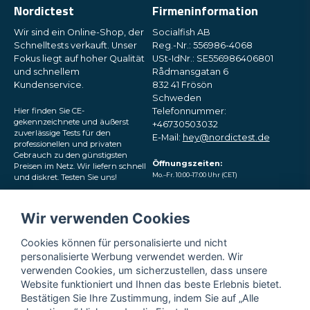
Nordictest
Firmeninformation
Wir sind ein Online-Shop, der
Socialfish AB
Schnelltests verkauft. Unser
Reg.-Nr.: 556986-4068
Fokus liegt auf hoher Qualität
USt-IdNr.: SE556986406801
und schnellem
Rådmansgatan 6
Kundenservice.
832 41 Frösön
Schweden
Hier finden Sie CE-
Telefonnummer:
gekennzeichnete und äußerst
+46730503032
zuverlässige Tests für den
E-Mail:
hey@nordictest.de
professionellen und privaten
Gebrauch zu den günstigsten
Öffnungszeiten:
Preisen im Netz. Wir liefern schnell
Mo.–Fr. 10:00–17:00 Uhr (CET)
und diskret. Testen Sie uns!
Folgen Sie uns in den
Wir verwenden Cookies
sozialen Medien
Cookies können für personalisierte und nicht
personalisierte Werbung verwendet werden. Wir
verwenden Cookies, um sicherzustellen, dass unsere
Website funktioniert und Ihnen das beste Erlebnis bietet.
Bestätigen Sie Ihre Zustimmung, indem Sie auf „Alle