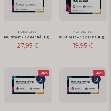
und Service erhalten, wenn Sie unsere Produkte kaufen.
Also, worauf warten Sie noch? Kaufen Sie Ihren Drogentest von
Nordictest noch heute und übernehmen Sie die Kontrolle über Ihre
Sicherheit und Ihr Wohlbefinden. Bestellen Sie jetzt und erhalten Sie
Ihren Test schnell und sicher an Ihre Tür geliefert. Zögern Sie nicht,
uns zu kontaktieren, wenn Sie Fragen haben oder weitere
NORDICTEST
NORDICTEST
Informationen benötigen. Wir sind hier, um Ihnen zu helfen.
Multitest - 12 der häufigsten Drogen (5er-Pack)
Multitest - 12 der häufigsten Drogen (3er-Pack)
27,95 €
19,95 €
-25%
-23%