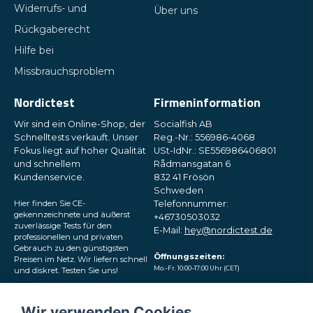
Widerrufs- und
Über uns
Rückgaberecht
Hilfe bei
Missbrauchsproblem
Nordictest
Firmeninformation
Wir sind ein Online-Shop, der
Socialfish AB
Schnelltests verkauft. Unser
Reg.-Nr.: 556986-4068
Fokus liegt auf hoher Qualität
USt-IdNr.: SE556986406801
und schnellem
Rådmansgatan 6
Kundenservice.
832 41 Frösön
Schweden
Hier finden Sie CE-
Telefonnummer:
gekennzeichnete und äußerst
+46730503032
zuverlässige Tests für den
E-Mail:
hey@nordictest.de
professionellen und privaten
Gebrauch zu den günstigsten
Öffnungszeiten:
Preisen im Netz. Wir liefern schnell
Mo.–Fr. 10:00–17:00 Uhr (CET)
und diskret. Testen Sie uns!
Folgen Sie uns in den
Wir verwenden Cookies