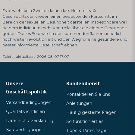
Es besteht kein Zweifel daran, dass Heimtests für
Geschlechtskrankheiten einen bedeutenden Fortschritt im
Bereich der sexuellen Gesundheit darstellen. Insbesondere weil
sie dem Individuum mehr Kontrolle über die eigene Gesundheit
geben. Dieses Feld wird in den kommenden Jahren sicherlich
noch weiter revolutioniert und den Weg für eine gesündere und
besser informierte Gesellschaft ebnen.
Zuletzt aktualisiert: 2026-08-07 17:07
Unsere
Kundendienst
Geschäftspolitik
Kontaktieren Sie uns
Versandbedingungen
Anleitungen
Qualitätsrichtlinien
Häufig gestellte Fragen
Datenschutzerklärung
So funktioniert es
Kaufbedingungen
Tipps & Ratschläge