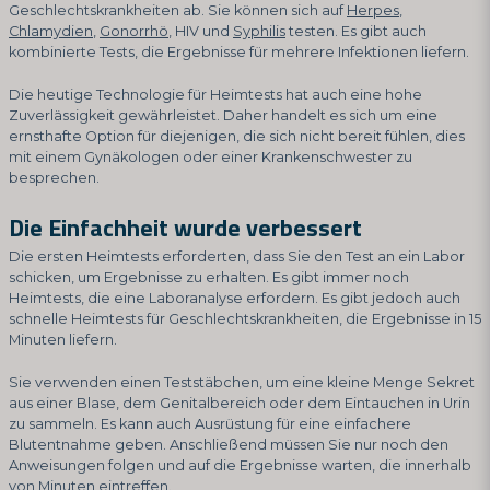
Geschlechtskrankheiten ab. Sie können sich auf
Herpes
,
Chlamydien
,
Gonorrhö
, HIV und
Syphilis
testen. Es gibt auch
kombinierte Tests, die Ergebnisse für mehrere Infektionen liefern.
Die heutige Technologie für Heimtests hat auch eine hohe
Zuverlässigkeit gewährleistet. Daher handelt es sich um eine
ernsthafte Option für diejenigen, die sich nicht bereit fühlen, dies
mit einem Gynäkologen oder einer Krankenschwester zu
besprechen.
Die Einfachheit wurde verbessert
Die ersten Heimtests erforderten, dass Sie den Test an ein Labor
schicken, um Ergebnisse zu erhalten. Es gibt immer noch
Heimtests, die eine Laboranalyse erfordern. Es gibt jedoch auch
schnelle Heimtests für Geschlechtskrankheiten, die Ergebnisse in 15
Minuten liefern.
Sie verwenden einen Teststäbchen, um eine kleine Menge Sekret
aus einer Blase, dem Genitalbereich oder dem Eintauchen in Urin
zu sammeln. Es kann auch Ausrüstung für eine einfachere
Blutentnahme geben. Anschließend müssen Sie nur noch den
Anweisungen folgen und auf die Ergebnisse warten, die innerhalb
von Minuten eintreffen.