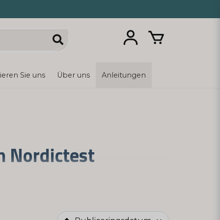
ieren Sie uns
Über uns
Anleitungen
n Nordictest
ngen eller börjar att planera sin första
jälvtester för hemmabruk.
rskan eller läkare. Misstänker du att du är