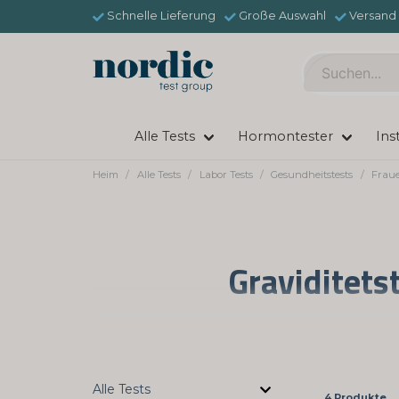
Schnelle Lieferung
Große Auswahl
Versand 
Alle Tests
Hormontester
Ins
Heim
Alle Tests
Labor Tests
Gesundheitstests
Frau
Graviditets
En graviditet är en stor & omvälvande p
graviditet är det lätt a
Det kan vara skönt att få svar direkt på o
Alle Tests
4 Produkte