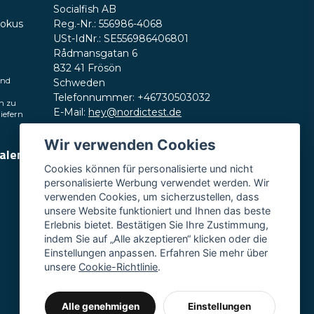
Socialfish AB
Fokus
Reg.-Nr.: 556986-4068
USt-IdNr.: SE556986406801
Rådmansgatan 6
832 41 Frösön
und
Schweden
Telefonnummer: +46730503032
h zu
E-Mail:
hey@nordictest.de
liefern
Öffnungszeiten:
Wir verwenden Cookies
ialen
Mo.–Fr. 10:00–17:00 Uhr (CET)
Cookies können für personalisierte und nicht
personalisierte Werbung verwendet werden. Wir
verwenden Cookies, um sicherzustellen, dass
unsere Website funktioniert und Ihnen das beste
Erlebnis bietet. Bestätigen Sie Ihre Zustimmung,
indem Sie auf „Alle akzeptieren“ klicken oder die
Einstellungen anpassen. Erfahren Sie mehr über
unsere
Cookie-Richtlinie
.
Alle genehmigen
Einstellungen