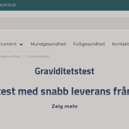
6,95 EUR
trument
Mundgesundheit
Fußgesundheit
Kontakt
engesundheit
Graviditetstest
Graviditetstest
test med snabb leverans frå
eriod i många kvinnors liv. Om man är gravid för första gå
Zeig mehr
tt bli förvirrad. Till er hjälp finns det ett flertal olika s
m man är gravid & slippa vänta på att få en tid hos barnmo