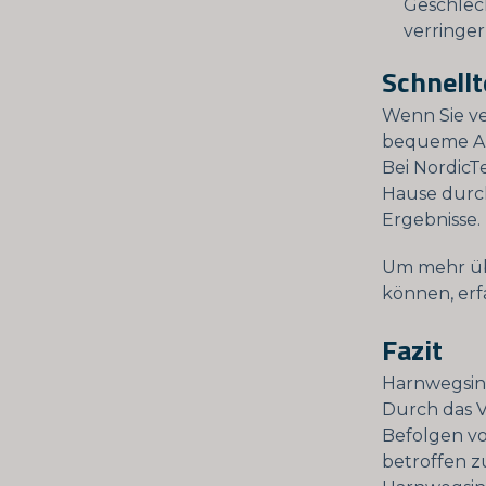
Geschlec
verringer
Schnellt
Wenn Sie ve
bequeme Ant
Bei NordicTe
Hause durch
Ergebnisse.
Um mehr übe
können, erf
Fazit
Harnwegsinf
Durch das V
Befolgen v
betroffen z