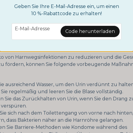
ektionen angesehen. Einige Studien haben gezeigt, da
Geben Sie Ihre E-Mail-Adresse ein, um einen
in Cranberrys dazu beitragen können, dass Bakterien n
10 %-Rabattcode zu erhalten!
Harnwege haften bleiben. Dies kann das Risiko einer 
 Die Aufnahme von Cranberrysaft in Ihre Ernährung kan
email
E-Mail-Adresse
Code herunterladen
e Maßnahme sein.
gende Maßnahmen
ko von Harnwegsinfektionen zu reduzieren und die Ges
u fördern, können Sie folgende vorbeugende Maßna
ie ausreichend Wasser, um den Urin verdünnt zu halten
 Sie regelmäßig und leeren Sie die Blase vollständig.
n Sie das Zurückhalten von Urin, wenn Sie den Drang 
 verspüren.
Sie sich nach dem Toilettengang von vorne nach hinten
n, dass Bakterien näher an die Harnröhre gelangen.
n Sie Barriere-Methoden wie Kondome während des