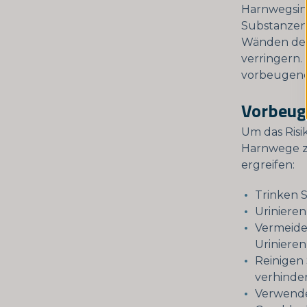
Harnwegsinf
Substanzen 
Wänden der 
verringern.
vorbeugend
Vorbeu
Um das Risi
Harnwege z
ergreifen:
Trinken S
Urinieren
Vermeide
Urinieren
Reinigen 
verhinder
Verwende