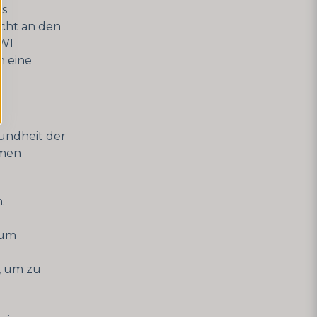
ss
icht an den
HWI
n eine
undheit der
hmen
.
zum
, um zu