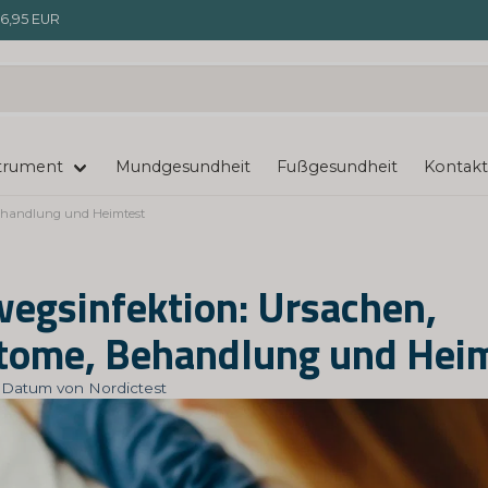
6,95 EUR
trument
Mundgesundheit
Fußgesundheit
Kontakt
ehandlung und Heimtest
egsinfektion: Ursachen,
ome, Behandlung und Hei
t: Datum von Nordictest