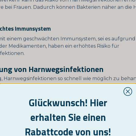
e bei Frauen. Dadurch können Bakterien näher an die 
ächtes Immunsystem
it einem geschwächten Immunsystem, sei es aufgrund
der Medikamenten, haben ein erhöhtes Risiko für
fektionen.
ung von Harnwegsinfektionen
tig, Harnwegsinfektionen so schnell wie möglich zu beha
rn, dass sie sich ausbreiten und schwerwiegendere Pr
. Normalerweise werden HWIs mit Antibiotika behandelt,
Glückwunsch! Hier
reibt. Es ist wichtig, den gesamten Behandlungsverlauf 
die Symptome früher verschwinden.
erhalten Sie einen
rysaft und Harnwegsinfektion
Rabattcode von uns!
ft wird schon lange als natürliches Heilmittel gegen