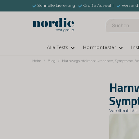
Schnelle Lieferung
Große Auswahl
Versand 
Alle Tests
Hormontester
Ins
Heim
Blog
Harnwegsinfektion: Ursachen, Symptome, B
Harnw
Sympt
Veröffentlich