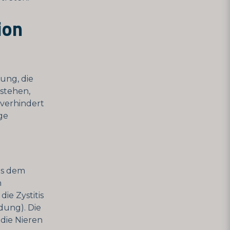
ion
ung, die
stehen,
verhindert
ge
us dem
n
ie Zystitis
dung). Die
 die Nieren