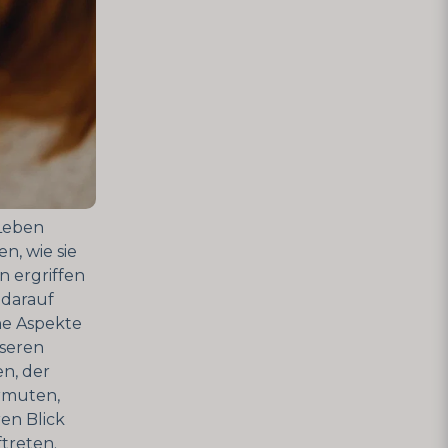
 Leben
n, wie sie
 ergriffen
 darauf
ne Aspekte
seren
en, der
rmuten,
ren Blick
treten.