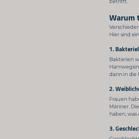
betrifft.
Warum t
Verschieden
Hier sind ei
1. Bakteriel
Bakterien wi
Harnwegsinf
dann in die
2. Weiblic
Frauen habe
Männer. Die
haben, was e
3. Geschle
Geschlechts