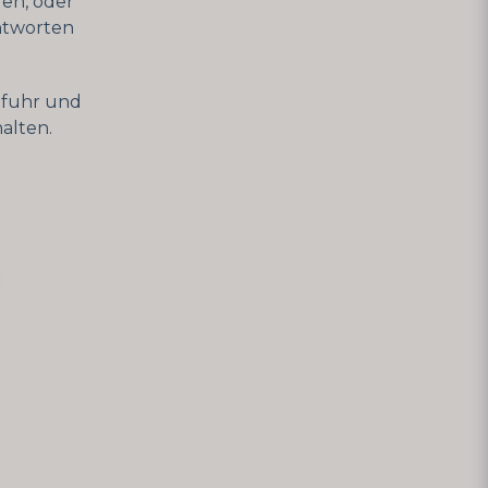
ren, oder
Antworten
zufuhr und
alten.