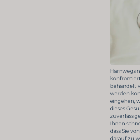
Harnwegsinf
konfrontiert
behandelt 
werden könn
eingehen, 
dieses Ges
zuverlässi
Ihnen schn
dass Sie vo
darauf zu w