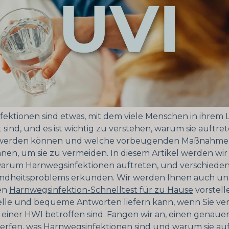
ektionen sind etwas, mit dem viele Menschen in ihrem
 sind, und es ist wichtig zu verstehen, warum sie auftrete
werden können und welche vorbeugenden Maßnahmen
en, um sie zu vermeiden. In diesem Artikel werden wir
warum Harnwegsinfektionen auftreten, und verschiede
undheitsproblems erkunden. Wir werden Ihnen auch un
gen
Harnwegsinfektion-Schnelltest für zu Hause
vorstell
elle und bequeme Antworten liefern kann, wenn Sie ve
n einer HWI betroffen sind. Fangen wir an, einen genaue
erfen, was Harnwegsinfektionen sind und warum sie auf