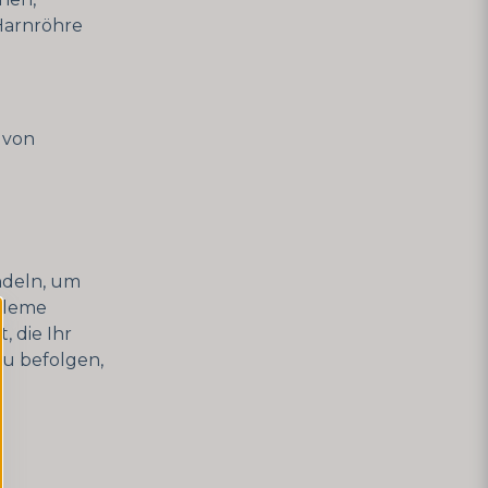
Harnröhre
 von
ndeln, um
obleme
 die Ihr
zu befolgen,