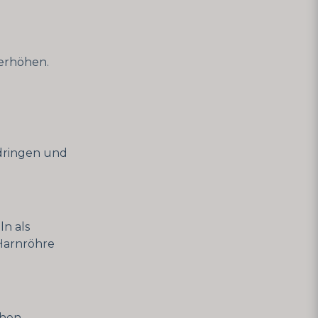
 erhöhen.
ndringen und
ln als
 Harnröhre
hen,