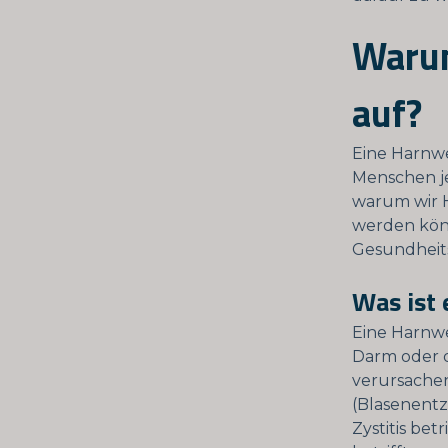
Warum
auf?
Eine Harnwe
Menschen je
warum wir 
werden könn
Gesundheit
Was ist
Eine Harnwe
Darm oder d
verursachen
(Blasenent
Zystitis bet