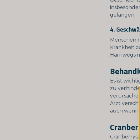
insbesonder
gelangen.
4. Geschw
Menschen m
Krankheit o
Harnwegsin
Behandl
Es ist wich
zu verhinde
verursachen
Arzt versch
auch wenn 
Cranber
Cranberrysa