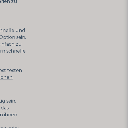
erien zu
chnelle und
ption sein.
einfach zu
rn schnelle
bst testen
tionen
.
g sein.
 das
n ihnen