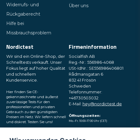
Widerrufs- und
Über uns
Rückgaberecht
Hilfe bei
Missbrauchsproblem
Nordictest
Firmeninformation
Wir sind ein Online-Shop, der
Socialfish AB
Schnelltests verkauft. Unser
Reg.-Nr.: 556986-4068
Fokus liegt auf hoher Qualität
USt-IdNr.: SE556986406801
und schnellem
Rådmansgatan 6
Kundenservice.
832 41 Frösön
Schweden
Hier finden Sie CE-
Telefonnummer:
gekennzeichnete und äußerst
+46730503032
zuverlässige Tests für den
E-Mail:
hey@nordictest.de
professionellen und privaten
Gebrauch zu den günstigsten
Öffnungszeiten:
Preisen im Netz. Wir liefern schnell
Mo.–Fr. 10:00–17:00 Uhr (CET)
und diskret. Testen Sie uns!
Folgen Sie uns in den