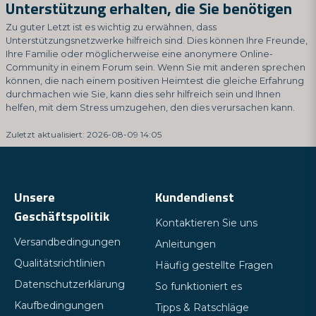
Unterstützung erhalten, die Sie benötigen
Zu guter Letzt ist es wichtig zu erwähnen, dass
Unterstützungsnetzwerke hilfreich sind. Dies können Ihre Freunde,
Ihre Familie oder möglicherweise eine anonymere Online-
Community in einem Forum sein. Wenn Sie mit anderen sprechen
können, die nach einem positiven Heimtest die gleiche Erfahrung
durchmachen wie Sie, kann dies sehr hilfreich sein und Ihnen
helfen, mit dem Stress umzugehen, den dies verursachen kann.
Zuletzt aktualisiert: 2026-08-09 14:05
Unsere
Kundendienst
Geschäftspolitik
Kontaktieren Sie uns
Versandbedingungen
Anleitungen
Qualitätsrichtlinien
Häufig gestellte Fragen
Datenschutzerklärung
So funktioniert es
Kaufbedingungen
Tipps & Ratschläge