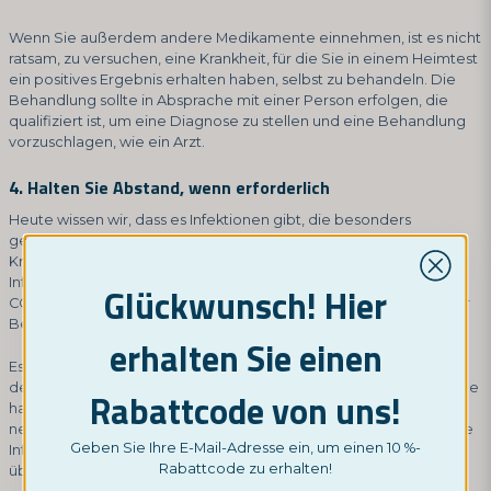
Wenn Sie außerdem andere Medikamente einnehmen, ist es nicht
ratsam, zu versuchen, eine Krankheit, für die Sie in einem Heimtest
ein positives Ergebnis erhalten haben, selbst zu behandeln. Die
Behandlung sollte in Absprache mit einer Person erfolgen, die
qualifiziert ist, um eine Diagnose zu stellen und eine Behandlung
vorzuschlagen, wie ein Arzt.
4. Halten Sie Abstand, wenn erforderlich
Heute wissen wir, dass es Infektionen gibt, die besonders
gefährlich für ältere Menschen und Personen mit anderen
Krankheiten sind. Wenn Sie ein positives Ergebnis für eine
Infektionskrankheit wie eine sexuell übertragbare Krankheit oder
Glückwunsch! Hier
COVID-19 erhalten haben, ist es wichtig, sich an die Richtlinien der
Behörden zu halten und Abstand zu halten.
erhalten Sie einen
Es ist wahrscheinlich in Ihrem eigenen Interesse, die Ausbreitung
der Infektion zu reduzieren. Unabhängig davon, ob Sie Symptome
Rabattcode von uns!
haben oder nicht, sollten Sie ein positives Testergebnis ernst
nehmen. Vermeiden Sie Umarmungen und Küsse, bis Sie bessere
Geben Sie Ihre E-Mail-Adresse ein, um einen 10 %-
Informationen darüber haben, wie die Infektion auf andere
Rabattcode zu erhalten!
übertragen werden kann.