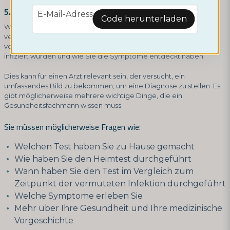
email
5. Bereiten Sie sich auf einen Arztbesuch vor
E-Mail-Adresse
Code herunterladen
Wenn Sie einen Termin für ein Telefonat oder einen Arztbesuch
vereinbart haben, ist es ratsam, sich im Voraus darauf
vorzubereiten. Sammeln Sie Informationen darüber, wie Sie
infiziert wurden und wie Sie die Symptome entdeckt haben.
Dies kann für einen Arzt relevant sein, der versucht, ein
umfassendes Bild zu bekommen, um eine Diagnose zu stellen. Es
gibt möglicherweise mehrere wichtige Dinge, die ein
Gesundheitsfachmann wissen muss.
Sie müssen möglicherweise Fragen wie:
Welchen Test haben Sie zu Hause gemacht
Wie haben Sie den Heimtest durchgeführt
Wann haben Sie den Test im Vergleich zum
Zeitpunkt der vermuteten Infektion durchgeführt
Welche Symptome erleben Sie
Mehr über Ihre Gesundheit und Ihre medizinische
Vorgeschichte