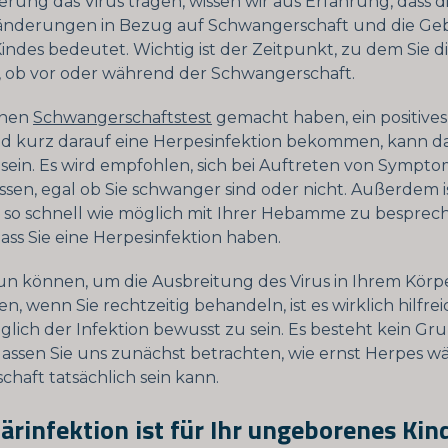
rung das Virus tragen, wissen wir aus Erfahrung, dass d
änderungen in Bezug auf Schwangerschaft und die Geb
ndes bedeutet. Wichtig ist der Zeitpunkt, zu dem Sie di
ob vor oder während der Schwangerschaft.
inen
Schwangerschaftstest
gemacht haben, ein positives
d kurz darauf eine Herpesinfektion bekommen, kann d
ein. Es wird empfohlen, sich bei Auftreten von Sympto
assen, egal ob Sie schwanger sind oder nicht. Außerdem i
es so schnell wie möglich mit Ihrer Hebamme zu besprec
dass Sie eine Herpesinfektion haben.
 tun können, um die Ausbreitung des Virus in Ihrem Körp
, wenn Sie rechtzeitig behandeln, ist es wirklich hilfreic
glich der Infektion bewusst zu sein. Es besteht kein Gr
 lassen Sie uns zunächst betrachten, wie ernst Herpes 
haft tatsächlich sein kann.
ärinfektion ist für Ihr ungeborenes Kin