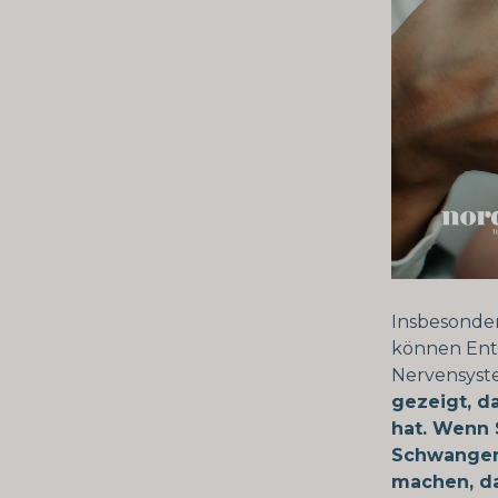
Insbesonder
können Ent
Nervensyst
gezeigt, d
hat. Wenn 
Schwangers
machen, da