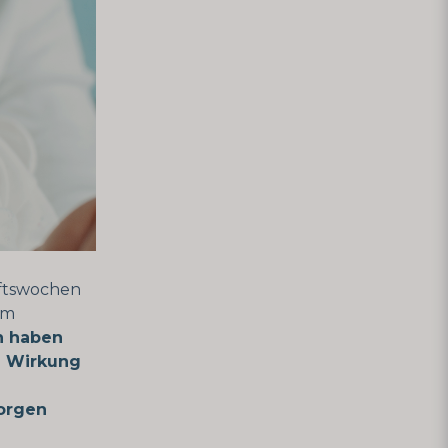
aftswochen
am
n haben
e Wirkung
Sorgen