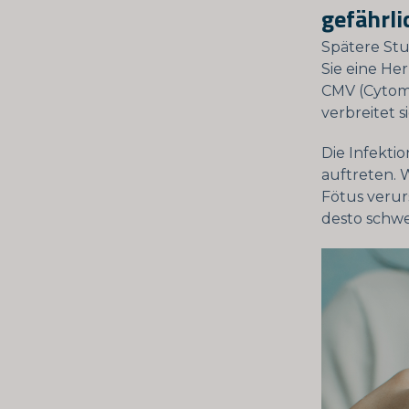
gefährli
Spätere Stud
Sie eine He
CMV (Cytome
verbreitet s
Die Infekti
auftreten. 
Fötus verur
desto schwe