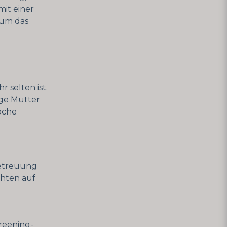
mit einer
 um das
r selten ist.
ige Mutter
oche
Betreuung
chten auf
reening-