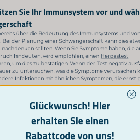
ützen Sie Ihr Immunsystem vor und wäh
erschaft
bereits über die Bedeutung des Immunsystems und vo
 Bei der Planung einer Schwangerschaft kann dies etwa
 nachdenken sollten. Wenn Sie Symptome haben, die a
ruch hindeuten, wird empfohlen, einen
Herpestest
en, um dies zu bestätigen. Wenn der Test negativ ausfäll
auer zu untersuchen, was die Symptome verursachen k
andere Infektionen mit ähnlichen Symptomen, die erns
ten.
ssen, dass Sie das Herpesvirus in Ihrem Körper haben, k
Glückwunsch! Hier
ergreifen, um Ihr Immunsystem zu unterstützen. Dies
Sie als auch für Ihr ungeborenes Kind sehr wichtig sein.
erhalten Sie einen
r Schwangerschaft neue Infektionen mit unangenehm
ermeiden, haben Sie mehr Energie. Allein die Tatsache,
Rabattcode von uns!
iner laufenden Herpesinfektion im Genitalbereich gebär