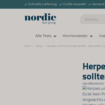
Schnelle Lieferung
Große Auswahl
Versand 
Alle Tests
Hormontester
Ins
Heim
Blog
Herpes und Schwangerschaft - Was sollten S
Herpe
sollt
Veröffentlich
Es ist kein
Angesichts 