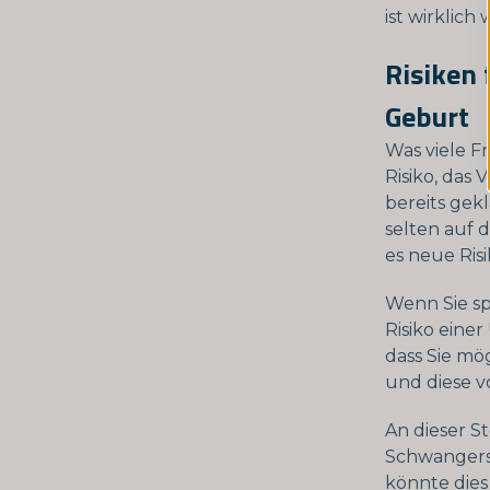
ist wirklich 
Risiken 
Geburt
Was viele F
Risiko, das
bereits gek
selten auf d
es neue Risi
Wenn Sie sp
Risiko eine
dass Sie mö
und diese v
An dieser St
Schwangersc
könnte dies 