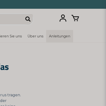
ieren Sie uns
Über uns
Anleitungen
Was
rus tragen.
 der