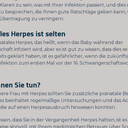
laren zu sein, was mit Ihrer Infektion passiert, und dies 
 besprechen, die Ihnen gute Ratschläge geben kann,
r Übertragung zu verringern.
es Herpes ist selten
natales Herpes, das heißt, wenn das Baby während der
aft infiziert wird, aber es ist gut zu wissen, dass dies seh
its geklärt haben, ist es gefährlicher, wenn die zukünft
nfektion zum ersten Mal vor der 16. Schwangerschaftsw
nen Sie tun?
ere Frau mit Herpes sollten Sie zusätzliche pränatale 
ies beinhaltet regelmäßige Untersuchungen und das A
die auf einen Herpesausbruch hinweisen könnten.
sen, dass Sie in der Vergangenheit Herpes hatten, ist es
ise sinnvoll, mit Ihrem medizinischen Betreuer über Sc