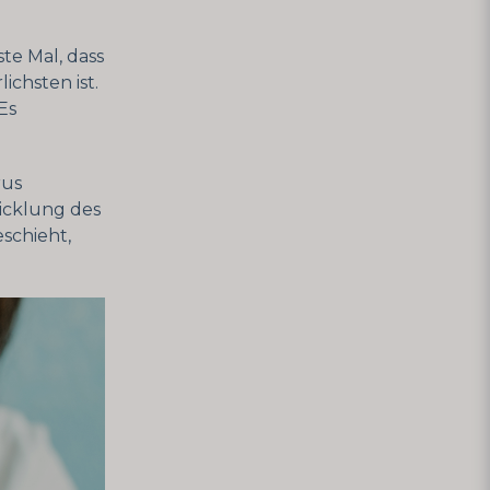
ste Mal, dass
ichsten ist.
Es
rus
icklung des
schieht,