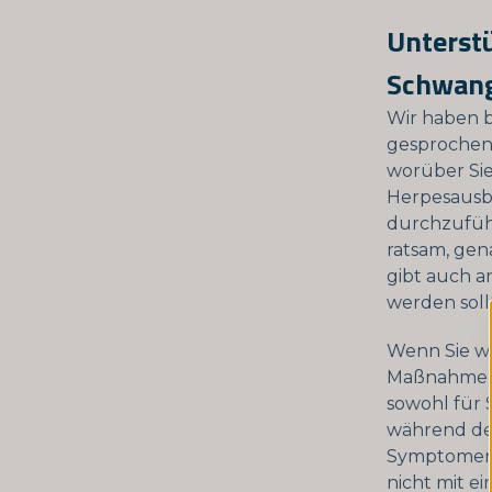
Unterst
Schwang
Wir haben 
gesprochen.
worüber Sie
Herpesausb
durchzuführ
ratsam, gen
gibt auch 
werden soll
Wenn Sie wi
Maßnahmen 
sowohl für 
während de
Symptomen v
nicht mit e