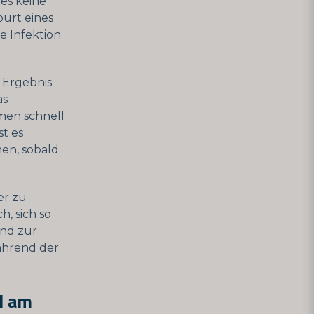
ies keine
urt eines
e Infektion
 Ergebnis
as
men schnell
st es
hen, sobald
er zu
h, sich so
und zur
während der
d am