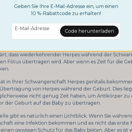
wichtig.
Geben Sie Ihre E-Mail-Adresse ein, um einen
10 %-Rabattcode zu erhalten!
für die Übertragung von Herpes währen
email
E-Mail-Adresse
Code herunterladen
rauen mit Herpes während der Schwangerschaft beunruhi
 Virus während der Geburt auf das Baby zu übertragen. 
lärt, dass wiederkehrender Herpes während der Schwan
en Fötus übertragen wird. Aber wenn es Zeit für die Gebu
ken.
ät in Ihrer Schwangerschaft Herpes genitalis bekommen,
r Übertragung von Herpes während der Geburt. Dies lieg
glicherweise nicht genug Zeit haben, um Antikörper zu
or der Geburt auf das Baby zu übertragen.
elle gibt es natürlich einen Lichtblick. Wenn Sie währen
haft eine Infektion bekommen und es nicht das erste Ma
einen gewissen Schutz für das Baby bieten. Aber es ist wi