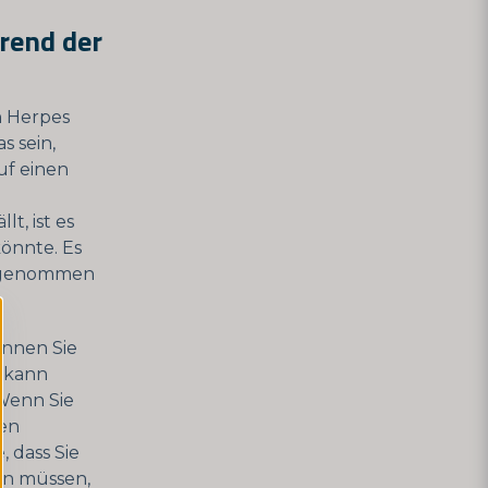
rend der
n Herpes
s sein,
uf einen
t, ist es
önnte. Es
t genommen
önnen Sie
 kann
 Wenn Sie
en
 dass Sie
en müssen,