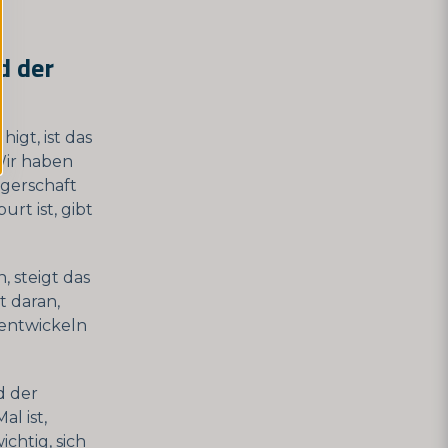
d der
gt, ist das
Wir haben
gerschaft
rt ist, gibt
 steigt das
t daran,
 entwickeln
d der
l ist,
chtig, sich