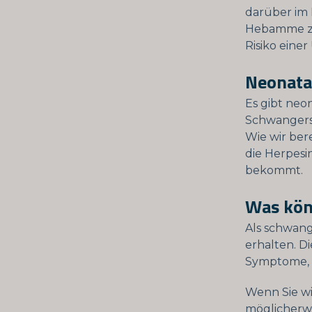
darüber im K
Hebamme zu
Risiko eine
Neonatal
Es gibt neo
Schwangersch
Wie wir bere
die Herpesi
bekommt.
Was kön
Als schwang
erhalten. D
Symptome, 
Wenn Sie wis
möglicherwe