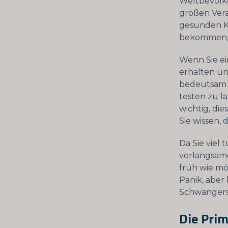
Weltbevölke
großen Ver
gesunden Ki
bekommen, 
Wenn Sie e
erhalten un
bedeutsam s
testen zu l
wichtig, di
Sie wissen, 
Da Sie viel
verlangsamen
früh wie mö
Panik, aber
Schwangersc
Die Prim