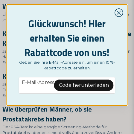
Was sollte ein normaler PSA-Wert sein?
Ein normaler PSA-Wert liegt normalerweise unter 4,0 ng/mL, kann
Glückwunsch! Hier
jedoch je nach Alter und anderen Faktoren variieren.
Können Männer einen hohen PSA-Wert ohne
erhalten Sie einen
Krebs haben?
Rabattcode von uns!
Ja, hohe PSA-Werte können auch durch andere Veränderungen in
der Prostatadrüse verursacht werden, einschließlich
Geben Sie Ihre E-Mail-Adresse ein, um einen 10 %-
Entzündungen, Infektionen oder gutartiger Prostatahyperplasie.
Rabattcode zu erhalten!
Kann der PSA-Wert schwanken?
email
E-Mail-Adresse
Ja, PSA-Werte können im Laufe der Zeit aufgrund verschiedener
Code herunterladen
Faktoren wie Alter, Medikamente, körperliche Aktivität und
Entzündungen schwanken.
Wie überprüfen Männer, ob sie
Prostatakrebs haben?
Der PSA-Test ist eine gängige Screening-Methode für
Prostatakrebs, aber er ist nicht vollständig zuverlässig. Andere