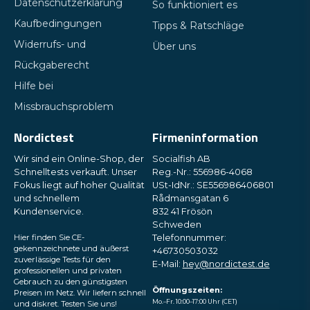
Datenschutzerklärung
So funktioniert es
Kaufbedingungen
Tipps & Ratschläge
Widerrufs- und
Über uns
Rückgaberecht
Hilfe bei
Missbrauchsproblem
Nordictest
Firmeninformation
Wir sind ein Online-Shop, der
Socialfish AB
Schnelltests verkauft. Unser
Reg.-Nr.: 556986-4068
Fokus liegt auf hoher Qualität
USt-IdNr.: SE556986406801
und schnellem
Rådmansgatan 6
Kundenservice.
832 41 Frösön
Schweden
Hier finden Sie CE-
Telefonnummer:
gekennzeichnete und äußerst
+46730503032
zuverlässige Tests für den
E-Mail:
hey@nordictest.de
professionellen und privaten
Gebrauch zu den günstigsten
Öffnungszeiten:
Preisen im Netz. Wir liefern schnell
Mo.–Fr. 10:00–17:00 Uhr (CET)
und diskret. Testen Sie uns!