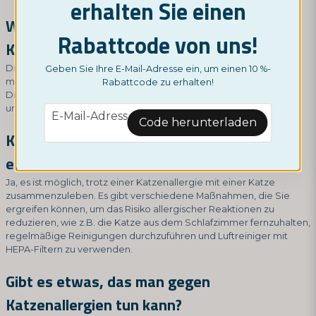
erhalten Sie einen
Wie schnell manifestieren sich
Rabattcode von uns!
Katzenallergien?
Die Symptome von Katzenallergien können sofort oder sogar
Geben Sie Ihre E-Mail-Adresse ein, um einen 10 %-
mehrere Stunden nach dem Kontakt mit einer Katze auftreten.
Rabattcode zu erhalten!
Die häufigsten Symptome sind verstopfte Nase, Husten, Niesen
und juckende Augen.
email
E-Mail-Adresse
Code herunterladen
Kann man trotz einer Katzenallergie mit
einer Katze zusammenleben?
Ja, es ist möglich, trotz einer Katzenallergie mit einer Katze
zusammenzuleben. Es gibt verschiedene Maßnahmen, die Sie
ergreifen können, um das Risiko allergischer Reaktionen zu
reduzieren, wie z.B. die Katze aus dem Schlafzimmer fernzuhalten,
regelmäßige Reinigungen durchzuführen und Luftreiniger mit
HEPA-Filtern zu verwenden.
Gibt es etwas, das man gegen
Katzenallergien tun kann?