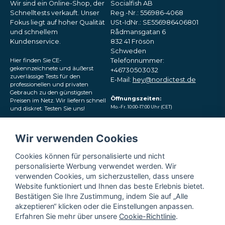
Wir sind ein Online-Shop, der
Socialfish AB
Schnelltests verkauft. Unser
Reg.-Nr.: 556986-4068
Fokus liegt auf hoher Qualität
USt-IdNr.: SE556986406801
und schnellem
Rådmansgatan 6
Kundenservice.
832 41 Frösön
Schweden
Hier finden Sie CE-
Telefonnummer:
gekennzeichnete und äußerst
+46730503032
zuverlässige Tests für den
E-Mail:
hey@nordictest.de
professionellen und privaten
Gebrauch zu den günstigsten
Öffnungszeiten:
Preisen im Netz. Wir liefern schnell
Mo.–Fr. 10:00–17:00 Uhr (CET)
und diskret. Testen Sie uns!
Folgen Sie uns in den
Wir verwenden Cookies
sozialen Medien
Cookies können für personalisierte und nicht
personalisierte Werbung verwendet werden. Wir
verwenden Cookies, um sicherzustellen, dass unsere
Website funktioniert und Ihnen das beste Erlebnis bietet.
Bestätigen Sie Ihre Zustimmung, indem Sie auf „Alle
akzeptieren“ klicken oder die Einstellungen anpassen.
Erfahren Sie mehr über unsere
Cookie-Richtlinie
.