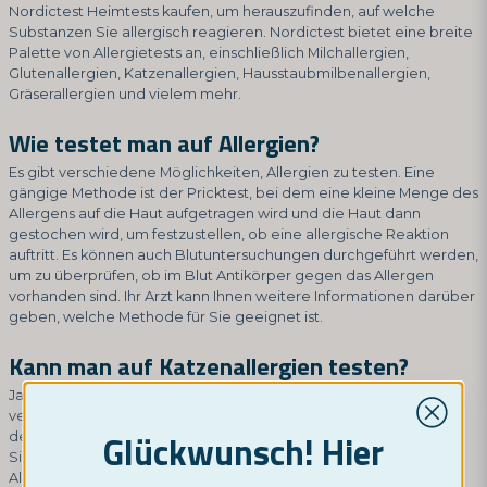
Nordictest Heimtests kaufen, um herauszufinden, auf welche
Substanzen Sie allergisch reagieren. Nordictest bietet eine breite
Palette von Allergietests an, einschließlich Milchallergien,
Glutenallergien, Katzenallergien, Hausstaubmilbenallergien,
Gräserallergien und vielem mehr.
Wie testet man auf Allergien?
Es gibt verschiedene Möglichkeiten, Allergien zu testen. Eine
gängige Methode ist der Pricktest, bei dem eine kleine Menge des
Allergens auf die Haut aufgetragen wird und die Haut dann
gestochen wird, um festzustellen, ob eine allergische Reaktion
auftritt. Es können auch Blutuntersuchungen durchgeführt werden,
um zu überprüfen, ob im Blut Antikörper gegen das Allergen
vorhanden sind. Ihr Arzt kann Ihnen weitere Informationen darüber
geben, welche Methode für Sie geeignet ist.
Kann man auf Katzenallergien testen?
Ja, es ist möglich, auf Katzenallergien zu testen. Es gibt
verschiedene Methoden, die angewendet werden können, wie
Glückwunsch! Hier
der Pricktest und Blutuntersuchungen. Wenn Sie vermuten, dass
Sie auf Katzen allergisch reagieren, können Sie einen Arzt oder
Allergiespezialisten aufsuchen, um die Tests durchzuführen.