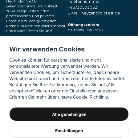
Hier finden Sie CE-
Telefonnummer:
gekennzeichnete und äußerst
+46730503032
zuverlässige Tests für den
E-Mail:
hey@nordictest.de
professionellen und privaten
Gebrauch zu den günstigsten
Öffnungszeiten:
Preisen im Netz. Wir liefern schnell
Mo.–Fr. 10:00–17:00 Uhr (CET)
und diskret. Testen Sie uns!
Folgen Sie uns in den
Wir verwenden Cookies
sozialen Medien
Cookies können für personalisierte und nicht
personalisierte Werbung verwendet werden. Wir
verwenden Cookies, um sicherzustellen, dass unsere
Website funktioniert und Ihnen das beste Erlebnis bietet.
Bestätigen Sie Ihre Zustimmung, indem Sie auf „Alle
akzeptieren“ klicken oder die Einstellungen anpassen.
Erfahren Sie mehr über unsere
Cookie-Richtlinie
.
Alle genehmigen
Einstellungen