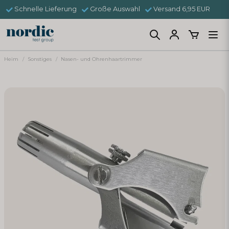
Schnelle Lieferung
Große Auswahl
Versand 6,95 EUR
Heim
Sonstiges
Nasen- und Ohrenhaartrimmer