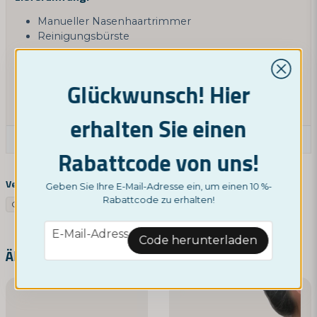
Manueller Nasenhaartrimmer
Reinigungsbürste
Eine praktische, umweltfreundliche und
kostengünstige Lösung zur schmerzfreien Entfernung
Glückwunsch! Hier
von Nasen- und Ohrenhaaren – keine Batterien, kein
Schmerz, perfekte Ergebnisse!
erhalten Sie einen
Eine Produktfrage stellen
Rabattcode von uns!
question
Fragen Sie uns etwas über dieses Produkt ...
Verwandte Kategorien
Geben Sie Ihre E-Mail-Adresse ein, um einen 10 %-
Rabattcode zu erhalten!
Google SV
Google NO
Sonstiges
Google UK
Google DE
email
E-Mail-Adresse
Code herunterladen
name
Name
Ähnliche Produkte
email
E-Mail-Adresse