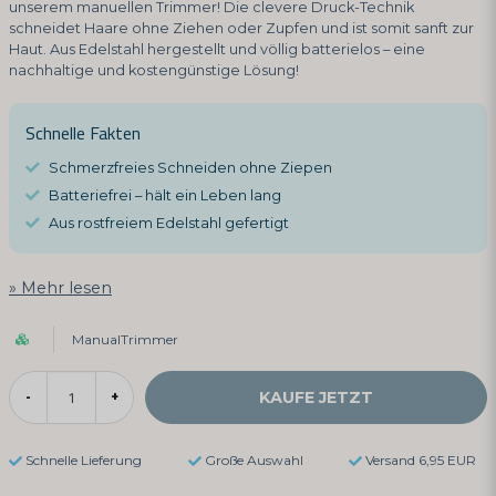
unserem manuellen Trimmer! Die clevere Druck-Technik
schneidet Haare ohne Ziehen oder Zupfen und ist somit sanft zur
Haut. Aus Edelstahl hergestellt und völlig batterielos – eine
nachhaltige und kostengünstige Lösung!
Schnelle Fakten
Schmerzfreies Schneiden ohne Ziepen
Batteriefrei – hält ein Leben lang
Aus rostfreiem Edelstahl gefertigt
Mehr lesen
ManualTrimmer
KAUFE JETZT
-
+
Schnelle Lieferung
Große Auswahl
Versand 6,95 EUR