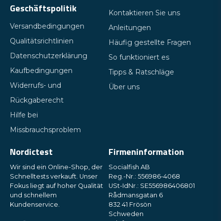
Geschäftspolitik
Kontaktieren Sie uns
Versandbedingungen
Anleitungen
Qualitätsrichtlinien
Häufig gestellte Fragen
Datenschutzerklärung
So funktioniert es
Kaufbedingungen
Tipps & Ratschläge
Widerrufs- und
Über uns
Rückgaberecht
Hilfe bei
Missbrauchsproblem
Nordictest
Firmeninformation
Wir sind ein Online-Shop, der
Socialfish AB
Schnelltests verkauft. Unser
Reg.-Nr.: 556986-4068
Fokus liegt auf hoher Qualität
USt-IdNr.: SE556986406801
und schnellem
Rådmansgatan 6
Kundenservice.
832 41 Frösön
Schweden