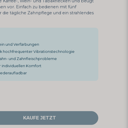
ie Kaffee-, Wein- und Tabakflecken und beugt
en vor. Einfach zu bedienen mit fünf
für die tägliche Zahnpflege und ein strahlendes
tein und Verfärbungen
k hochfrequenter Vibrationstechnologie
Zahn- und Zahnfleischprobleme
ür individuellen Komfort
iederaufladbar
KAUFE JETZT