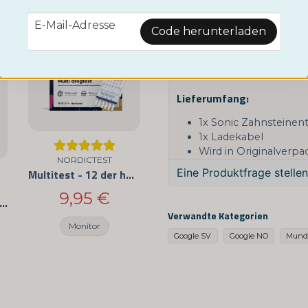
Material: Legierter St
Monitor
Größe: 18,5 x 3 x 2,5 
email
E-Mail-Adresse
Batteriekapazität: 30
Code herunterladen
Spannung: 3,7 V
Strom: 130 mA
Wasserfestigkeit: IPX
Lieferumfang:
1x Sonic Zahnsteinen
1x Ladekabel
Wird in Originalverpa
NORDICTEST
Eine Produktfrage stellen
Multitest - 12 der häufigsten Drogen
9,95 €
nseide – Frische Minze (50 m)
question
Fragen Sie uns etwas ü
Verwandte Kategorien
Monitor
Google SV
Google NO
Mund
name
Name