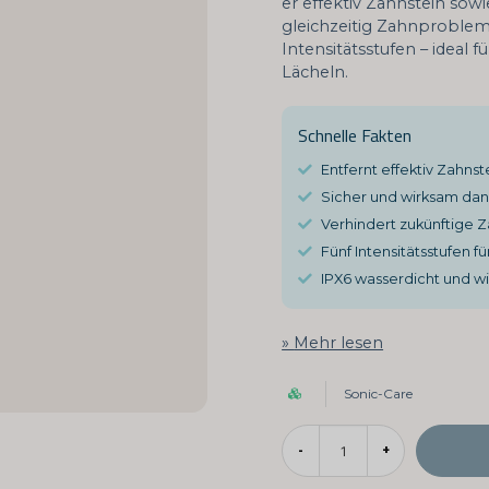
er effektiv Zahnstein sow
gleichzeitig Zahnproblem
Intensitätsstufen – ideal 
Lächeln.
Schnelle Fakten
Entfernt effektiv Zahns
Sicher und wirksam dan
Verhindert zukünftige 
Fünf Intensitätsstufen f
IPX6 wasserdicht und w
Mehr lesen
Sonic-Care
-
+