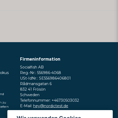
e Frage veröffentlichen
Firmeninformation
Frage senden
Socialfish AB
Fokus
Reg.-Nr.: 556986-4068
USt-IdNr.: SE556986406801
Rådmansgatan 6
832 41 Frösön
und
Schweden
Telefonnummer: +46730503032
h zu
E-Mail:
hey@nordictest.de
liefern
Öffnungszeiten: