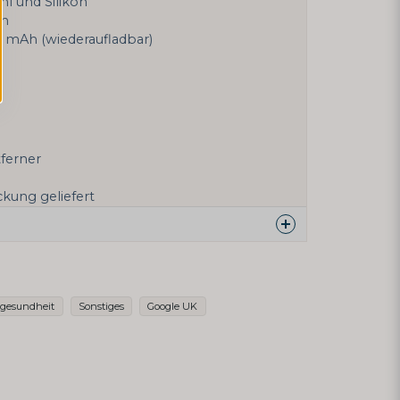
ahl und Silikon
cm
0 mAh (wiederaufladbar)
6
tferner
ckung geliefert
ber dieses Produkt ...
gesundheit
Sonstiges
Google UK
email
E-Mail-Adresse