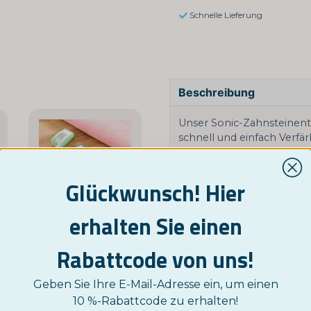
Schnelle Lieferung
Beschreibung
Unser Sonic-Zahnsteinentf
schnell und einfach Verf
Hochfrequente Vibratione
von Kaffee, Rotwein, Rauc
gesunde Zähne und Zahnfl
Glückwunsch! Hier
Das Gerät verfügt über fünf
erhalten Sie einen
Bedürfnisse und Empfindl
Design macht die Reinigun
Rabattcode von uns!
Kabel aufgeladen.
öpfe für Oral-B
Zahnbürstenkopf-Schutzhüllen 5er-Pack
Technische Daten:
Geben Sie Ihre E-Mail-Adresse ein, um einen
3,95 €
Farbe: Blau
10 %-Rabattcode zu erhalten!