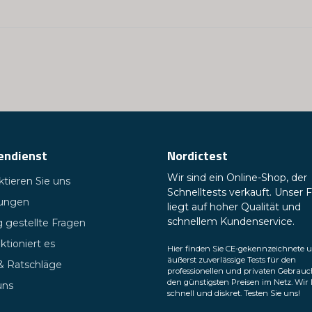
Ja, Sie können mein
endienst
Nordictest
Wir sind ein Online-Shop, der
tieren Sie uns
Schnelltests verkauft. Unser 
tungen
liegt auf hoher Qualität und
schnellem Kundenservice.
 gestellte Fragen
ktioniert es
Hier finden Sie CE-gekennzeichnete 
äußerst zuverlässige Tests für den
 & Ratschläge
professionellen und privaten Gebrauc
den günstigsten Preisen im Netz. Wir 
uns
schnell und diskret. Testen Sie uns!