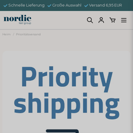
Schnelle Lieferung
Große Auswahl
Versand 6,95 EUR
Heim
Prioritätsversand