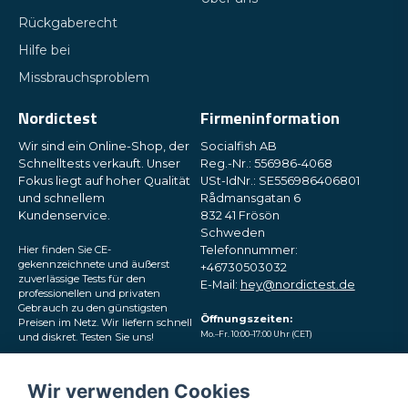
Rückgaberecht
Frage senden
Hilfe bei
Missbrauchsproblem
Nordictest
Firmeninformation
Wir sind ein Online-Shop, der
Socialfish AB
Schnelltests verkauft. Unser
Reg.-Nr.: 556986-4068
Fokus liegt auf hoher Qualität
USt-IdNr.: SE556986406801
und schnellem
Rådmansgatan 6
Kundenservice.
832 41 Frösön
Schweden
Hier finden Sie CE-
Telefonnummer:
gekennzeichnete und äußerst
+46730503032
zuverlässige Tests für den
E-Mail:
hey@nordictest.de
professionellen und privaten
Gebrauch zu den günstigsten
Öffnungszeiten:
Preisen im Netz. Wir liefern schnell
Mo.–Fr. 10:00–17:00 Uhr (CET)
und diskret. Testen Sie uns!
Folgen Sie uns in den
Wir verwenden Cookies
sozialen Medien