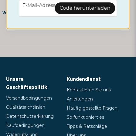
email
E-Mail-Adresse
question
Code herunterladen
Fragen Sie uns etwas über dieses Produkt ...
Verwandte Kategorien
name
Name
email
E-Mail-Adresse
Unsere
Kundendienst
Geschäftspolitik
Kontaktieren Sie uns
Ja, Sie können meine Frage veröffentlichen
Versandbedingungen
Anleitungen
Qualitätsrichtlinien
Häufig gestellte Fragen
Datenschutzerklärung
So funktioniert es
Kaufbedingungen
Tipps & Ratschläge
Widerrufs- und
Über uns