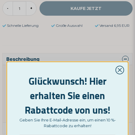
KAUFE JETZT
-
+
Schnelle Lieferung
Große Auswahl
Versand 6,95 EUR
Beschreibung
Prioritätsversand bedeutet, dass Ihre Bestellung vor
Glückwunsch! Hier
anderen Bestellungen bearbeitet wird. Mit diesem
Service wird Ihre Bestellung ganz oben in der
erhalten Sie einen
Warteschlange platziert und so schnell wie möglich
verpackt und versendet.
Rabattcode von uns!
Priority-Versand ist bei Rückgabe/Stornierung nicht
erstattungsfähig.
Geben Sie Ihre E-Mail-Adresse ein, um einen 10 %-
Rabattcode zu erhalten!
Eine Produktfrage stellen