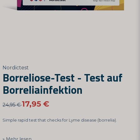
Nordictest
Borreliose-Test - Test auf
Borreliainfektion
17,95 €
24,95 €
Simple rapid test that checks for Lyme disease (borrelia).
Mehr lesen