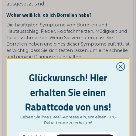
ausgesetzt sind.
Woher weiß ich, ob ich Borrelien habe?
Die häufigsten Symptome von Borrelien sind
Hautausschlag, Fieber, Kopfschmerzen, Müdigkeit und
Gelenkschmerzen. Wenn Sie vermuten, dass Sie
Borrelien haben und eines dieser Symptome auftritt, ist
es wichtig, dass Sie sich testen lassen, um eine schnelle
und genaue Diagnose zu erhalten.
Was passiert, wenn Sie unbehandelte Borrelien haben?
Glückwunsch! Hier
Wenn die Lyme-Borreliose-Infektion unbehandelt
bleibt, kann sie sich weiter auf andere Körperteile
erhalten Sie einen
ausbreiten und schwere Gesundheitsprobleme
verursachen. Daher ist es wichtig, so schnell wie
Rabattcode von uns!
möglich eine Behandlung in Anspruch zu nehmen,
wenn Sie glauben, dass Sie infiziert sein könnten.
Geben Sie Ihre E-Mail-Adresse ein, um einen 10 %-
Wie man Borrelien behandelt
Rabattcode zu erhalten!
Die Behandlung der Lyme-Borreliose umfasst in der
email