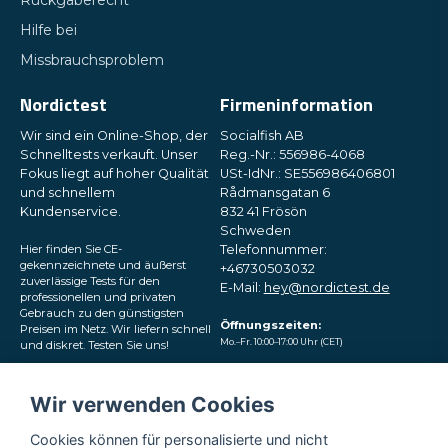
Rückgaberecht
Hilfe bei
Missbrauchsproblem
Nordictest
Firmeninformation
Wir sind ein Online-Shop, der
Socialfish AB
Schnelltests verkauft. Unser
Reg.-Nr.: 556986-4068
Fokus liegt auf hoher Qualität
USt-IdNr.: SE556986406801
und schnellem
Rådmansgatan 6
Kundenservice.
832 41 Frösön
Schweden
Hier finden Sie CE-
Telefonnummer:
gekennzeichnete und äußerst
+46730503032
zuverlässige Tests für den
E-Mail:
hey@nordictest.de
professionellen und privaten
Gebrauch zu den günstigsten
Öffnungszeiten:
Preisen im Netz. Wir liefern schnell
Mo.–Fr. 10:00–17:00 Uhr (CET)
und diskret. Testen Sie uns!
Folgen Sie uns in den
Wir verwenden Cookies
sozialen Medien
Cookies können für personalisierte und nicht