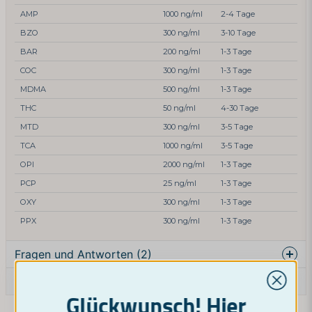
AMP
1000 ng/ml
2-4 Tage
BZO
300 ng/ml
3-10 Tage
BAR
200 ng/ml
1-3 Tage
COC
300 ng/ml
1-3 Tage
MDMA
500 ng/ml
1-3 Tage
THC
50 ng/ml
4-30 Tage
MTD
300 ng/ml
3-5 Tage
TCA
1000 ng/ml
3-5 Tage
OPI
2000 ng/ml
1-3 Tage
PCP
25 ng/ml
1-3 Tage
OXY
300 ng/ml
1-3 Tage
PPX
300 ng/ml
1-3 Tage
Fragen und Antworten (2)
Eine Produktfrage stellen
Glückwunsch! Hier
Challe gefragt
vor 2 Jahren