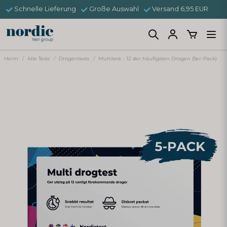
Schnelle Lieferung
Große Auswahl
Versand 6,95 EUR
Heim
Alle Tests
Drogentests
Multitest - 12 der häufigsten Drogen (5er-Pack)