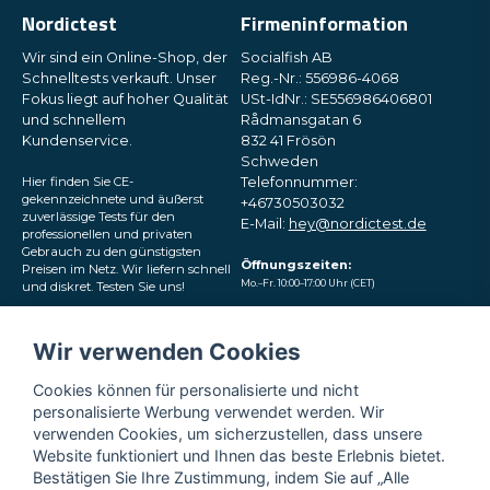
Nordictest
Firmeninformation
Wir sind ein Online-Shop, der
Socialfish AB
Schnelltests verkauft. Unser
Reg.-Nr.: 556986-4068
Fokus liegt auf hoher Qualität
USt-IdNr.: SE556986406801
und schnellem
Rådmansgatan 6
Kundenservice.
832 41 Frösön
Schweden
Hier finden Sie CE-
Telefonnummer:
gekennzeichnete und äußerst
+46730503032
zuverlässige Tests für den
E-Mail:
hey@nordictest.de
professionellen und privaten
Gebrauch zu den günstigsten
Öffnungszeiten:
Preisen im Netz. Wir liefern schnell
Mo.–Fr. 10:00–17:00 Uhr (CET)
und diskret. Testen Sie uns!
Folgen Sie uns in den
Wir verwenden Cookies
sozialen Medien
Cookies können für personalisierte und nicht
personalisierte Werbung verwendet werden. Wir
verwenden Cookies, um sicherzustellen, dass unsere
Website funktioniert und Ihnen das beste Erlebnis bietet.
Bestätigen Sie Ihre Zustimmung, indem Sie auf „Alle