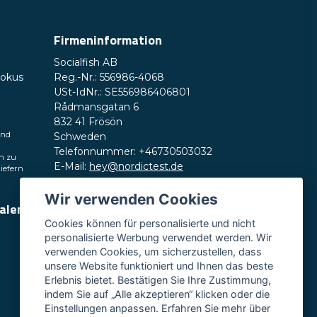
Firmeninformation
Socialfish AB
Fokus
Reg.-Nr.: 556986-4068
USt-IdNr.: SE556986406801
Rådmansgatan 6
832 41 Frösön
und
Schweden
Telefonnummer: +46730503032
h zu
E-Mail:
hey@nordictest.de
liefern
Öffnungszeiten:
Wir verwenden Cookies
ialen
Mo.–Fr. 10:00–17:00 Uhr (CET)
Cookies können für personalisierte und nicht
personalisierte Werbung verwendet werden. Wir
verwenden Cookies, um sicherzustellen, dass
unsere Website funktioniert und Ihnen das beste
Erlebnis bietet. Bestätigen Sie Ihre Zustimmung,
indem Sie auf „Alle akzeptieren“ klicken oder die
Einstellungen anpassen. Erfahren Sie mehr über