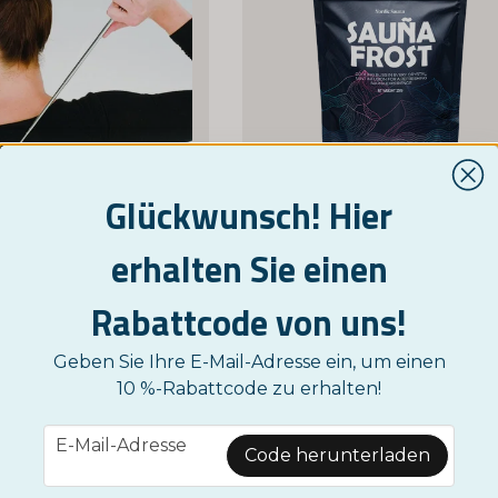
Glückwunsch! Hier
erhalten Sie einen
NORDICTEST
NORDIC SAUNA
pischer Rückenkratzer
Sauna Frost - 25 g
Rabattcode von uns!
2,95 €
14,95 €
Geben Sie Ihre E-Mail-Adresse ein, um einen
10 %-Rabattcode zu erhalten!
KAUFE JETZT
KAUFE JETZT
email
E-Mail-Adresse
Code herunterladen