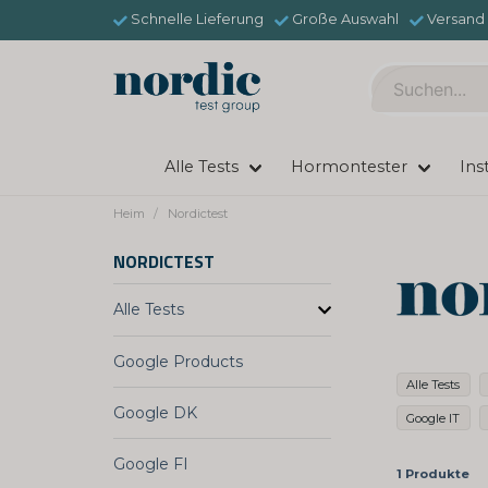
Schnelle Lieferung
Große Auswahl
Versand 
Alle Tests
Hormontester
Ins
Heim
Nordictest
NORDICTEST
Alle Tests
Google Products
Alle Tests
Google DK
Google IT
Google FI
1 Produkte