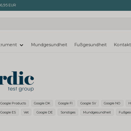
6,95 EUR
trument
Mundgesundheit
Fußgesundheit
Kontakt
Google Products
Google DK
Google FI
Google SV
Google NO
H
Google ES
Vet
Google DE
Sonstiges
Mundgesundheit
Fußges