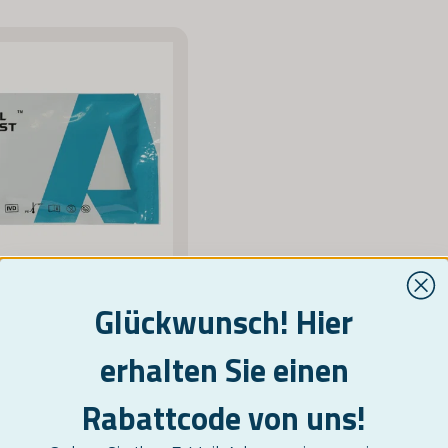
Glückwunsch! Hier
NORDICTEST
elltest für Syphilis
erhalten Sie einen
15,95 €
Rabattcode von uns!
KAUFE JETZT