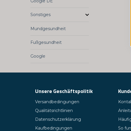
Google DE
Sonstiges
Mundgesundheit
Fußgesundheit
Google
Unsere Geschäftspolitik
Kund
Versandbedingungen
Kontak
Qualitätsrichtlinien
Anlei
Datenschutzerklärung
Häufig
Kaufbedingungen
So fun