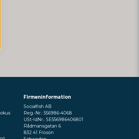
Firmeninformation
Socialfish AB
Fokus
Reg.-Nr.: 556986-4068
USt-IdNr.: SE556986406801
Rådmansgatan 6
832 41 Frösön
und