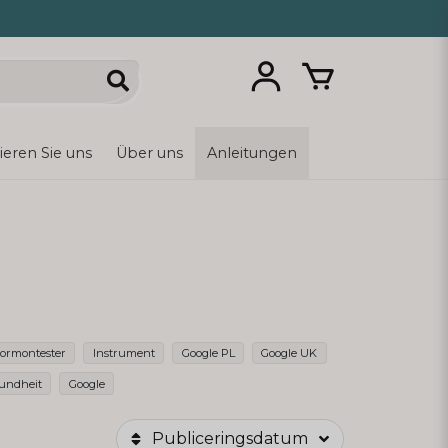
ieren Sie uns
Über uns
Anleitungen
ormontester
Instrument
Google PL
Google UK
undheit
Google
Publiceringsdatum