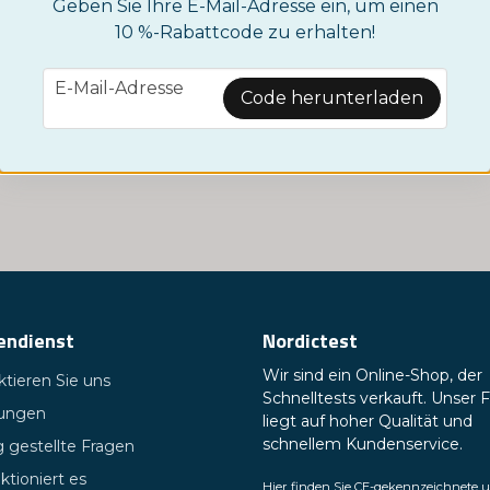
Geben Sie Ihre E-Mail-Adresse ein, um einen
10 %-Rabattcode zu erhalten!
email
E-Mail-Adresse
Code herunterladen
endienst
Nordictest
Wir sind ein Online-Shop, der
tieren Sie uns
Schnelltests verkauft. Unser 
tungen
liegt auf hoher Qualität und
schnellem Kundenservice.
 gestellte Fragen
ktioniert es
Hier finden Sie CE-gekennzeichnete 