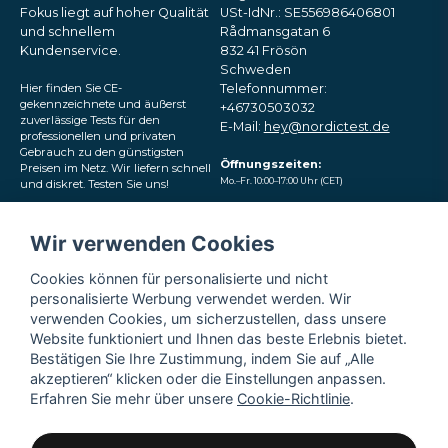
Fokus liegt auf hoher Qualität
USt-IdNr.: SE556986406801
und schnellem
Rådmansgatan 6
Kundenservice.
832 41 Frösön
Schweden
Hier finden Sie CE-
Telefonnummer:
gekennzeichnete und äußerst
+46730503032
zuverlässige Tests für den
E-Mail:
hey@nordictest.de
professionellen und privaten
Gebrauch zu den günstigsten
Öffnungszeiten:
Preisen im Netz. Wir liefern schnell
Mo.–Fr. 10:00–17:00 Uhr (CET)
und diskret. Testen Sie uns!
Folgen Sie uns in den
Wir verwenden Cookies
sozialen Medien
Cookies können für personalisierte und nicht
personalisierte Werbung verwendet werden. Wir
verwenden Cookies, um sicherzustellen, dass unsere
Website funktioniert und Ihnen das beste Erlebnis bietet.
Bestätigen Sie Ihre Zustimmung, indem Sie auf „Alle
akzeptieren“ klicken oder die Einstellungen anpassen.
Erfahren Sie mehr über unsere
Cookie-Richtlinie
.