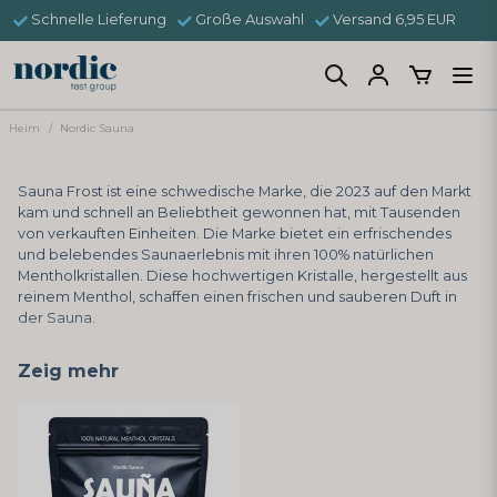
Schnelle Lieferung
Große Auswahl
Versand 6,95 EUR
Heim
Nordic Sauna
Sauna Frost ist eine schwedische Marke, die 2023 auf den Markt
kam und schnell an Beliebtheit gewonnen hat, mit Tausenden
von verkauften Einheiten. Die Marke bietet ein erfrischendes
und belebendes Saunaerlebnis mit ihren 100% natürlichen
Mentholkristallen. Diese hochwertigen Kristalle, hergestellt aus
reinem Menthol, schaffen einen frischen und sauberen Duft in
der Sauna.
Durch das Hinzufügen einiger Kristalle in die Saunakelle wird ein
Zeig mehr
belebender Mentholduft freigesetzt, wenn das Wasser auf die
Steine gegossen wird. Dies hilft, die Atemwege zu öffnen und
verbessert die entspannende Wirkung der Sauna. Die Produkte
von Sauna Frost sind perfekt, um deinem Saunagang eine
zusätzliche Dimension von Wohlbefinden und Reinigung zu
verleihen.