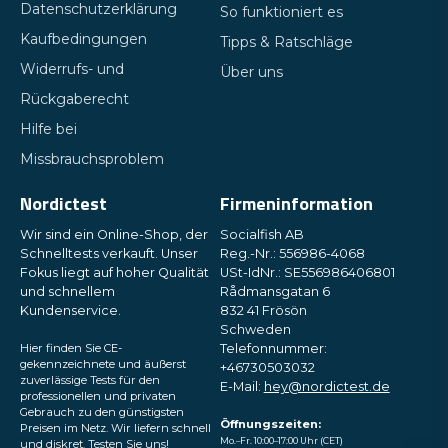
Datenschutzerklärung
So funktioniert es
Kaufbedingungen
Tipps & Ratschläge
Widerrufs- und
Über uns
Rückgaberecht
Hilfe bei
Missbrauchsproblem
Nordictest
Firmeninformation
Wir sind ein Online-Shop, der
Socialfish AB
Schnelltests verkauft. Unser
Reg.-Nr.: 556986-4068
Fokus liegt auf hoher Qualität
USt-IdNr.: SE556986406801
und schnellem
Rådmansgatan 6
Kundenservice.
832 41 Frösön
Schweden
Hier finden Sie CE-
Telefonnummer:
gekennzeichnete und äußerst
+46730503032
zuverlässige Tests für den
E-Mail:
hey@nordictest.de
professionellen und privaten
Gebrauch zu den günstigsten
Öffnungszeiten:
Preisen im Netz. Wir liefern schnell
Mo.–Fr. 10:00–17:00 Uhr (CET)
und diskret. Testen Sie uns!