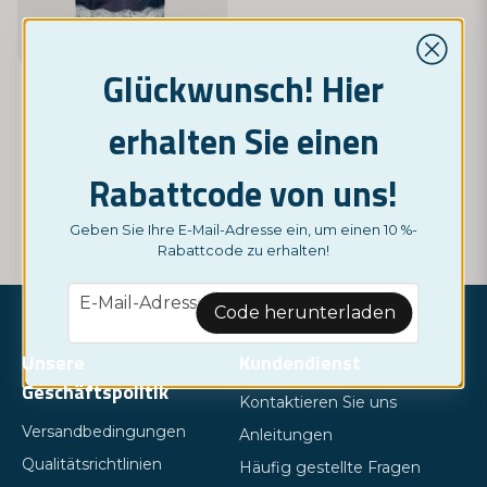
Glückwunsch! Hier
NORDIC SAUNA
erhalten Sie einen
Sauna Frost - 25 g
14,95 €
Rabattcode von uns!
Geben Sie Ihre E-Mail-Adresse ein, um einen 10 %-
KAUFE JETZT
Rabattcode zu erhalten!
email
E-Mail-Adresse
Code herunterladen
Unsere
Kundendienst
Geschäftspolitik
Kontaktieren Sie uns
Versandbedingungen
Anleitungen
Qualitätsrichtlinien
Häufig gestellte Fragen